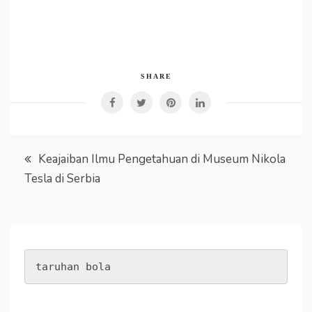
SHARE
Post
Keajaiban Ilmu Pengetahuan di Museum Nikola
Tesla di Serbia
navigation
taruhan bola