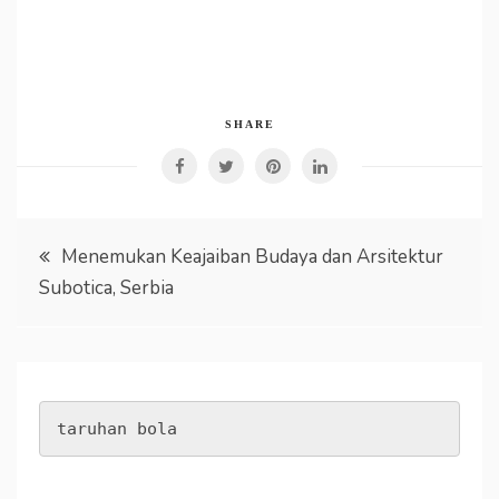
SHARE
Post
Menemukan Keajaiban Budaya dan Arsitektur
Subotica, Serbia
navigation
taruhan bola