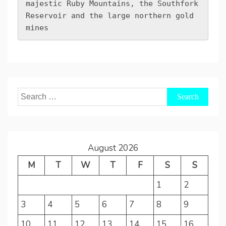
majestic Ruby Mountains, the Southfork 
Reservoir and the large northern gold 
mines
Search
for:
August 2026
M
T
W
T
F
S
S
1
2
3
4
5
6
7
8
9
10
11
12
13
14
15
16