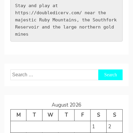
Stay and play at 
https://doubledicerv.com/
 near the 
majestic Ruby Mountains, the Southfork 
Reservoir and the large northern gold 
mines
Search
for:
August 2026
M
T
W
T
F
S
S
1
2