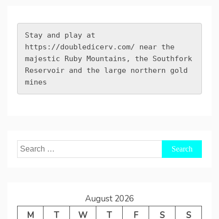
Stay and play at 
https://doubledicerv.com/
 near the 
majestic Ruby Mountains, the Southfork 
Reservoir and the large northern gold 
mines
Search
for:
August 2026
M
T
W
T
F
S
S