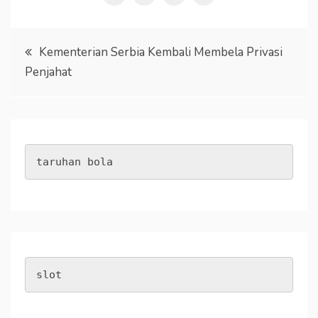
Post
Kementerian Serbia Kembali Membela Privasi
Penjahat
navigation
taruhan bola
slot