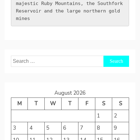
majestic Ruby Mountains, the Southfork 
Reservoir and the large northern gold 
mines
Search
for:
August 2026
M
T
W
T
F
S
S
1
2
3
4
5
6
7
8
9