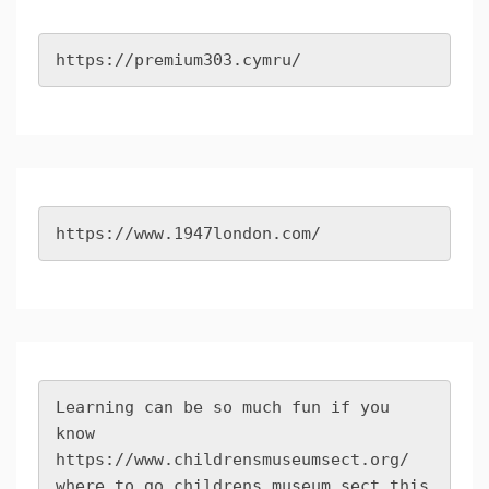
https://premium303.cymru/
https://www.1947london.com/
Learning can be so much fun if you 
know 
https://www.childrensmuseumsect.org/
where to go childrens museum sect this 