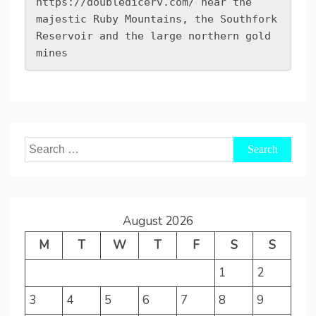
https://doubledicerv.com/
 near the 
majestic Ruby Mountains, the Southfork 
Reservoir and the large northern gold 
mines
Search
for:
August 2026
M
T
W
T
F
S
S
1
2
3
4
5
6
7
8
9